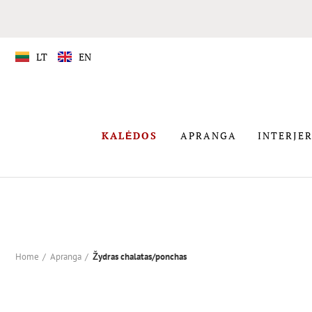
LT
EN
APRANGA
KALĖDOS
APRANGA
INTERJER
KALĖDOS
Home
Apranga
Žydras chalatas/ponchas