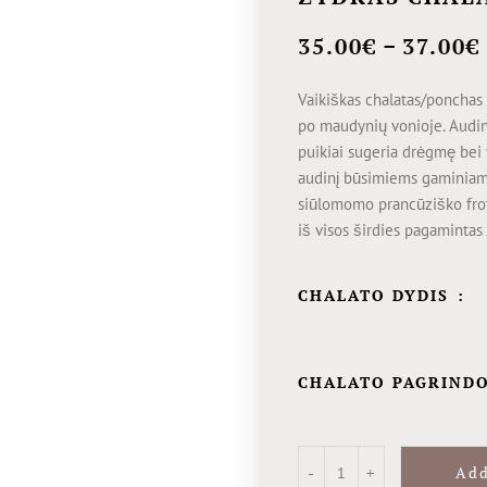
–
35.00
€
37.00
€
Vaikiškas chalatas/ponchas 
po maudynių vonioje. Audin
puikiai sugeria drėgmę bei 
audinį būsimiems gaminiams 
siūlomomo prancūziško fro
iš visos širdies pagamintas
CHALATO DYDIS
CHALATO PAGRIND
Add