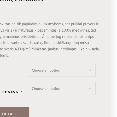
skirtas ne tik papludimio linksmybėms, bet puikiai pravers ir
ys visiškai natūralus – pagamintas iš 100% medvilnės, tad
yra malonus prisilietimui. Žinome jog renkantis tokio tipo
itin svarbus svoris, tad galime pasidžiaugti jog mūsų
2
tė svoris 400 g/m
. Minkštas, jaukus ir stilingas – kaip visada,
 Jums.
O SPALVA
 to cart