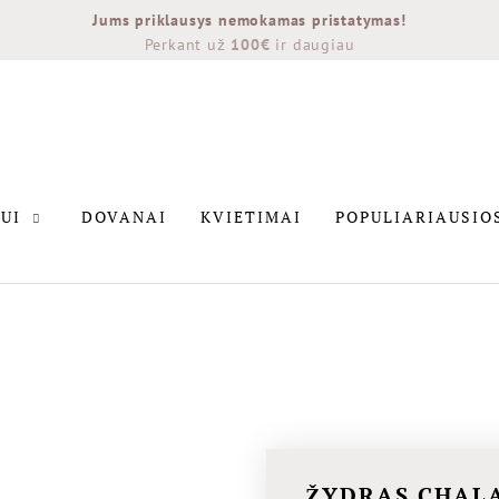
Jums priklausys nemokamas pristatymas!
Perkant už
100€
ir daugiau
INTERJERUI
DOVANAI
KVIETIMAI
POPULIARIAU
UI
DOVANAI
KVIETIMAI
POPULIARIAUSIO
NAUJIENOS
ŽYDRAS CHAL