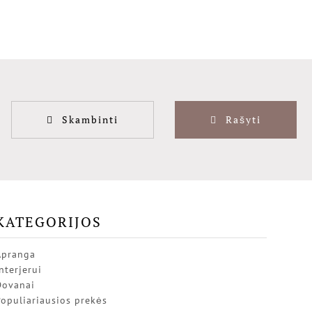
Skambinti
Rašyti
KATEGORIJOS
Apranga
nterjerui
Dovanai
opuliariausios prekės