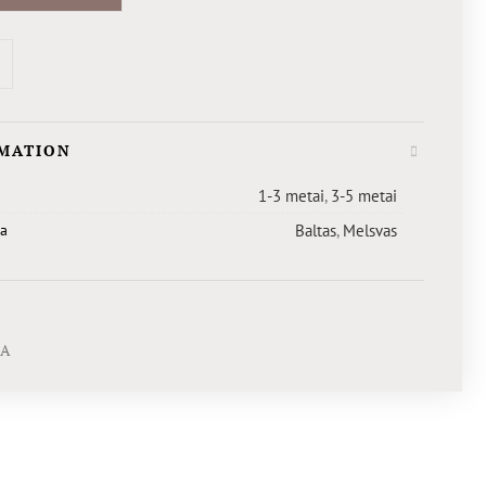
RMATION
1-3 metai
,
3-5 metai
va
Baltas
,
Melsvas
GA