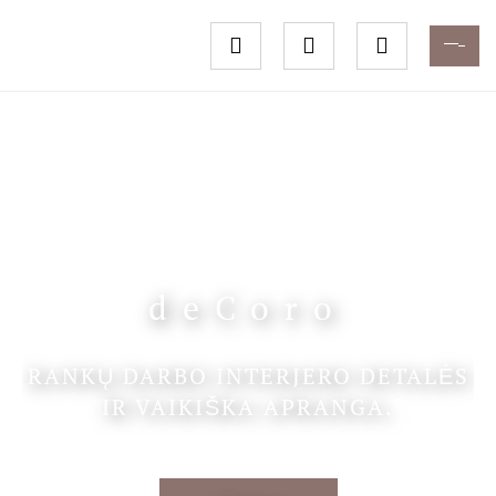
deCoro
RANKŲ DARBO INTERJERO DETALĖS
IR VAIKIŠKA APRANGA.