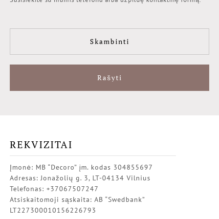
Skambinti
Rašyti
REKVIZITAI
Įmonė: MB “Decoro” įm. kodas 304855697
Adresas: Jonažolių g. 3, LT-04134 Vilnius
Telefonas: +37067507247
Atsiskaitomoji sąskaita: AB “Swedbank”
LT227300010156226793