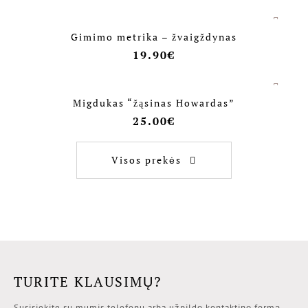
Gimimo metrika – žvaigždynas
19.90
€
Migdukas “žąsinas Howardas”
25.00
€
Visos prekės
TURITE KLAUSIMŲ?
Susisiekite su mumis telefonu arba užpildę kontaktinę formą.