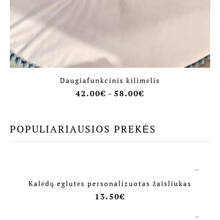
Daugiafunkcinis kilimėlis
42.00
€
58.00
€
–
POPULIARIAUSIOS PREKĖS
Kalėdų eglutės personalizuotas žaisliukas
13.50
€