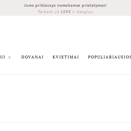
Jums priklausys nemokamas pristatymas!
Perkant už
100€
ir daugiau
INTERJERUI
DOVANAI
KVIETIMAI
POPULIARIAU
UI
DOVANAI
KVIETIMAI
POPULIARIAUSIO
NAUJIENOS