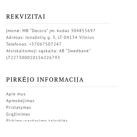
REKVIZITAI
Įmonė: MB “Decoro” įm. kodas 304855697
Adresas: Jonažolių g. 3, LT-04134 Vilnius
Telefonas: +37067507247
Atsiskaitomoji sąskaita: AB “Swedbank”
LT227300010156226793
PIRKĖJO INFORMACIJA
Apie mus
Apmokėjimas
Pristatymas
Grąžinimas
Pirkimo-pardavimo taisyklės
Privatumo politika
Kontaktai