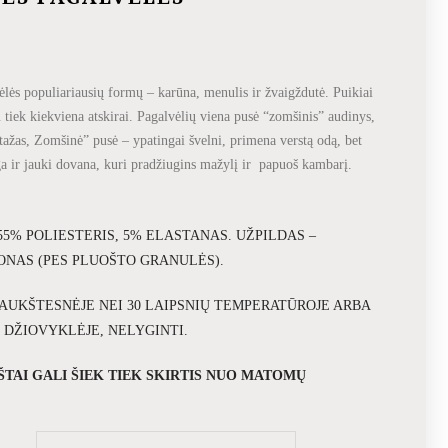
ėlės populiariausių formų – karūna, menulis ir žvaigždutė. Puikiai
u tiek kiekviena atskirai. Pagalvėlių viena pusė “zomšinis” audinys,
otažas, Zomšinė” pusė – ypatingai švelni, primena verstą odą, bet
nga ir jauki dovana, kuri pradžiugins mažylį ir papuoš kambarį.
 55% POLIESTERIS, 5% ELASTANAS. UŽPILDAS –
ONAS (PES PLUOŠTO GRANULĖS).
AUKŠTESNĖJE NEI 30 LAIPSNIŲ TEMPERATŪROJE ARBA
 DŽIOVYKLĖJE, NELYGINTI.
AŠTAI GALI ŠIEK TIEK SKIRTIS NUO MATOMŲ