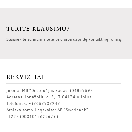
TURITE KLAUSIMŲ?
Susisiekite su mumis telefonu arba užpildę kontaktinę formą.
REKVIZITAI
Įmonė: MB “Decoro” įm. kodas 304855697
Adresas: Jonažolių g. 3, LT-04134 Vilnius
Telefonas: +37067507247
Atsiskaitomoji sąskaita: AB “Swedbank”
LT227300010156226793