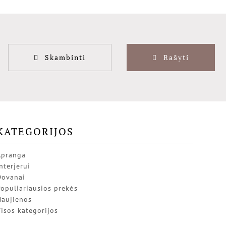
Skambinti
Rašyti
KATEGORIJOS
Apranga
nterjerui
Dovanai
opuliariausios prekės
Naujienos
isos kategorijos