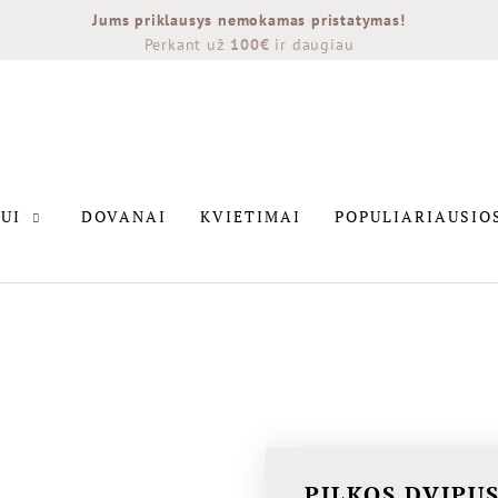
Jums priklausys nemokamas pristatymas!
Perkant už
100€
ir daugiau
INTERJERUI
DOVANAI
KVIETIMAI
POPULIARIAU
UI
DOVANAI
KVIETIMAI
POPULIARIAUSIO
NAUJIENOS
PILKOS DVIPU