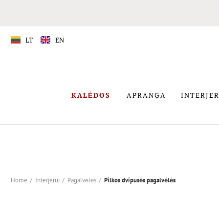
LT
EN
APRANGA
KALĖDOS
APRANGA
INTERJER
KALĖDOS
Home
Interjerui
Pagalvėlės
Pilkos dvipusės pagalvėlės