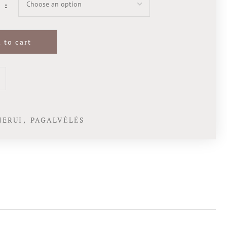
A
 to cart
JERUI
,
PAGALVĖLĖS