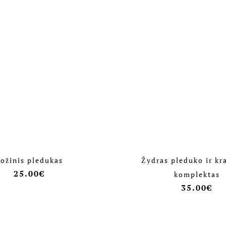
ožinis pledukas
Žydras pleduko ir k
25.00
€
komplektas
35.00
€