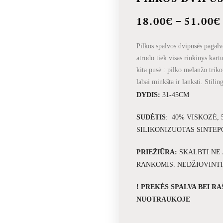
–
18.00
€
51.00
€
Pilkos spalvos dvipusės pagalv
atrodo tiek visas rinkinys kart
kita pusė : pilko melanžo trik
labai minkšta ir lanksti. Stili
DYDIS:
31-45CM
SUDĖTIS
: 40% VISKOZĖ,
SILIKONIZUOTAS SINTEP
PRIEŽIŪRA:
SKALBTI NE 
RANKOMIS. NEDŽIOVINTI
! PREKĖS SPALVA BEI R
NUOTRAUKOJE