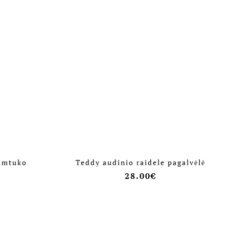
ramtuko
Teddy audinio raidele pagalvėlė
28.00
€