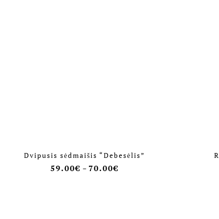
Dvipusis sėdmaišis “Debesėlis”
R
59.00
€
70.00
€
–