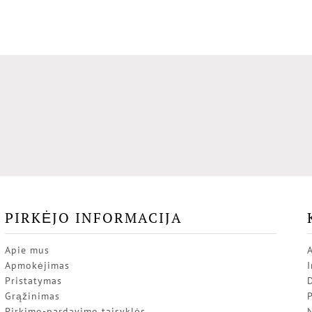
PIRKĖJO INFORMACIJA
Apie mus
Apmokėjimas
I
Pristatymas
Grąžinimas
P
Pirkimo-pardavimo taisyklės