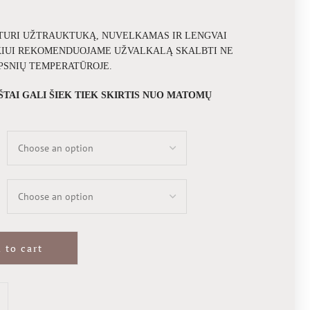
 TURI UŽTRAUKTUKĄ, NUVELKAMAS IR LENGVAI
KIUI REKOMENDUOJAME UŽVALKALĄ SKALBTI NE
IPSNIŲ TEMPERATŪROJE.
AŠTAI GALI ŠIEK TIEK SKIRTIS NUO MATOMŲ
 to cart