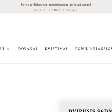
Jums priklausys nemokamas pristatymas!
Perkant už
100€
ir daugiau
INTERJERUI
DOVANAI
KVIETIMAI
POPULIARIAU
UI
DOVANAI
KVIETIMAI
POPULIARIAUSIO
NAUJIENOS
DVIPUSIS SĖD