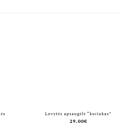
lės
Lovytės apsaugėlė “koriukas”
29.00
€