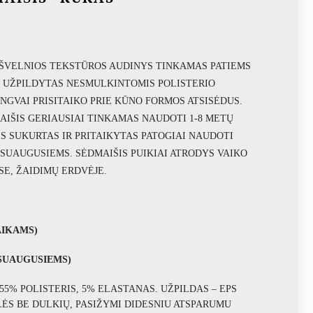
 ŠVELNIOS TEKSTŪROS AUDINYS TINKAMAS PATIEMS
S UŽPILDYTAS NESMULKINTOMIS POLISTERIO
NGVAI PRISITAIKO PRIE KŪNO FORMOS ATSISĖDUS.
IŠIS GERIAUSIAI TINKAMAS NAUDOTI 1-8 METŲ
IS SUKURTAS IR PRITAIKYTAS PATOGIAI NAUDOTI
 SUAUGUSIEMS. SĖDMAIŠIS PUIKIAI ATRODYS VAIKO
E, ŽAIDIMŲ ERDVĖJE.
AIKAMS)
 SUAUGUSIEMS)
 55% POLISTERIS, 5% ELASTANAS.
UŽPILDAS – EPS
ĖS BE DULKIŲ, PASIŽYMI DIDESNIU ATSPARUMU