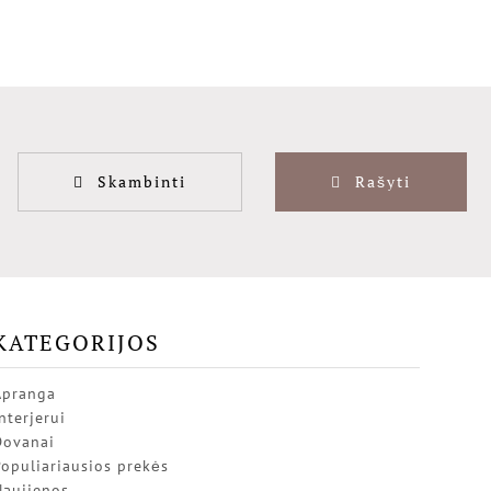
Skambinti
Rašyti
KATEGORIJOS
Apranga
nterjerui
Dovanai
opuliariausios prekės
Naujienos