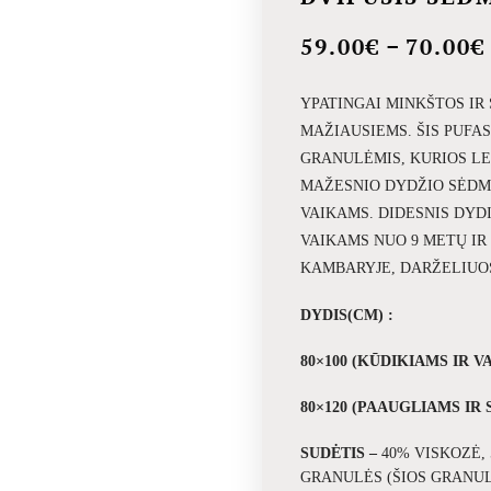
–
59.00
€
70.00
€
YPATINGAI MINKŠTOS IR
MAŽIAUSIEMS. ŠIS PUFA
GRANULĖMIS, KURIOS LE
MAŽESNIO DYDŽIO SĖDMA
VAIKAMS. DIDESNIS DYD
VAIKAMS NUO 9 METŲ IR
KAMBARYJE, DARŽELIUOS
DYDIS(CM) :
80×100 (KŪDIKIAMS IR V
80×120 (PAAUGLIAMS IR
SUDĖTIS –
40% VISKOZĖ,
GRANULĖS (
ŠIOS GRANUL