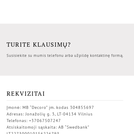
TURITE KLAUSIMŲ?
Susisiekite su mumis telefonu arba užpildę kontaktinę formą.
REKVIZITAI
Įmonė: MB “Decoro” įm. kodas 304855697
Adresas: Jonažolių g. 3, LT-04134 Vilnius
Telefonas: +37067507247
Atsiskaitomoji sąskaita: AB “Swedbank”
LT227300010156226793