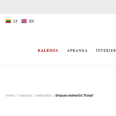
LT
EN
APRANGA
KALĖDOS
APRANGA
INTERJER
KALĖDOS
Home
Interjerui
Sėdmaišiai
Dvipusis sėdmaišis “Rūkas”