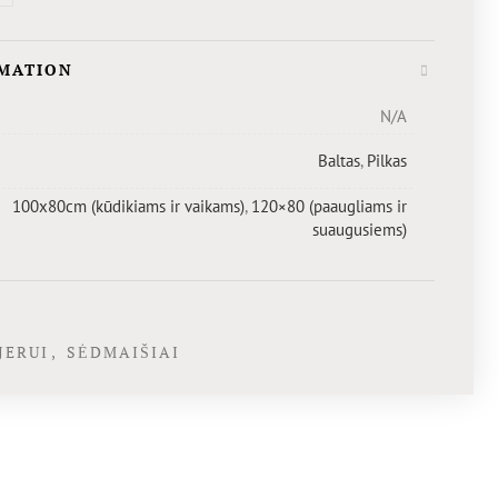
RMATION
N/A
Baltas
,
Pilkas
100x80cm (kūdikiams ir vaikams)
,
120×80 (paaugliams ir
suaugusiems)
JERUI
,
SĖDMAIŠIAI