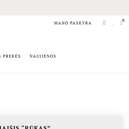
MANO PASKYRA
SIOS PREKĖS
S PREKĖS
NAUJIENOS
MAIŠIS “RŪKAS”