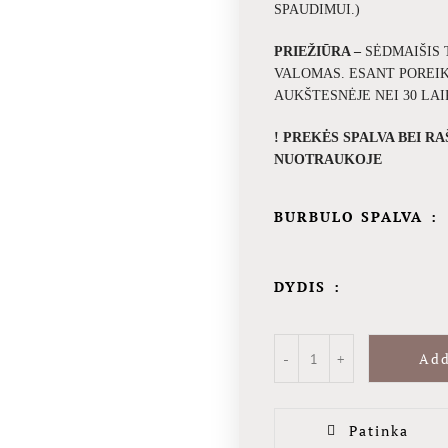
SPAUDIMUI.)
PRIEŽIŪRA –
SĖDMAIŠIS
VALOMAS.
ESANT POREI
AUKŠTESNĖJE NEI 30 LA
! PREKĖS SPALVA BEI R
NUOTRAUKOJE
BURBULO SPALVA
DYDIS
Add
Patinka