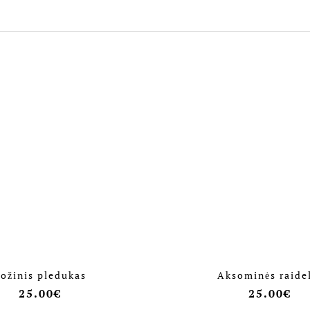
ožinis pledukas
Aksominės raide
25.00
€
25.00
€