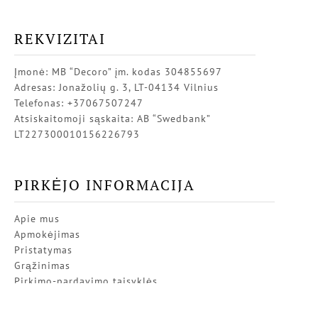
REKVIZITAI
Įmonė: MB “Decoro” įm. kodas 304855697
Adresas: Jonažolių g. 3, LT-04134 Vilnius
Telefonas: +37067507247
Atsiskaitomoji sąskaita: AB “Swedbank”
LT227300010156226793
PIRKĖJO INFORMACIJA
Apie mus
Apmokėjimas
Pristatymas
Grąžinimas
Pirkimo-pardavimo taisyklės
Privatumo politika
Kontaktai