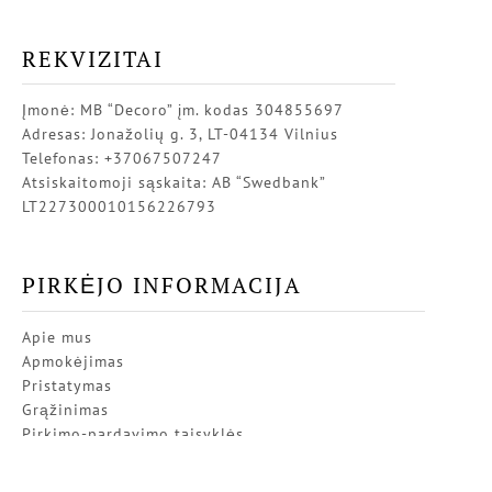
REKVIZITAI
Įmonė: MB “Decoro” įm. kodas 304855697
Adresas: Jonažolių g. 3, LT-04134 Vilnius
Telefonas: +37067507247
Atsiskaitomoji sąskaita: AB “Swedbank”
LT227300010156226793
PIRKĖJO INFORMACIJA
Apie mus
Apmokėjimas
Pristatymas
Grąžinimas
Pirkimo-pardavimo taisyklės
Privatumo politika
Kontaktai