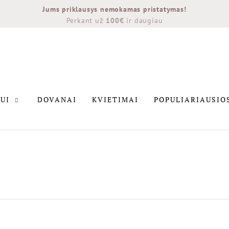
Jums priklausys nemokamas pristatymas!
Perkant už
100€
ir daugiau
INTERJERUI
DOVANAI
KVIETIMAI
POPULIARIAU
UI
DOVANAI
KVIETIMAI
POPULIARIAUSIO
NAUJIENOS