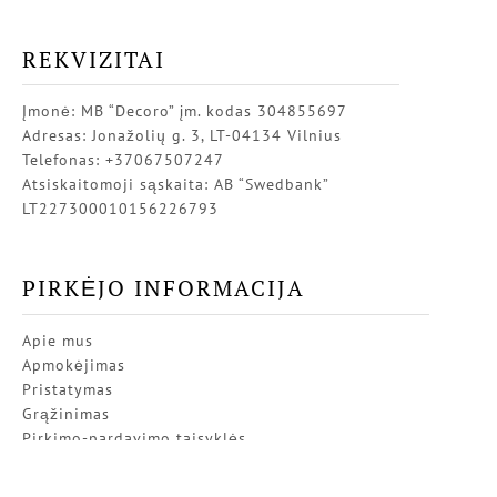
REKVIZITAI
Įmonė: MB “Decoro” įm. kodas 304855697
Adresas: Jonažolių g. 3, LT-04134 Vilnius
Telefonas: +37067507247
Atsiskaitomoji sąskaita: AB “Swedbank”
LT227300010156226793
PIRKĖJO INFORMACIJA
Apie mus
Apmokėjimas
Pristatymas
Grąžinimas
Pirkimo-pardavimo taisyklės
Privatumo politika
Kontaktai