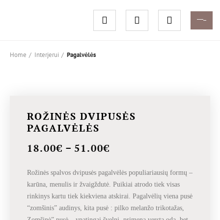
Home
Interjerui
Pagalvėlės
ROŽINĖS DVIPUSĖS
PAGALVĖLĖS
–
18.00
€
51.00
€
Rožinės spalvos dvipusės pagalvėlės populiariausių formų –
karūna, menulis ir žvaigždutė. Puikiai atrodo tiek visas
rinkinys kartu tiek kiekviena atskirai. Pagalvėlių viena pusė
“zomšinis” audinys, kita pusė : pilko melanžo trikotažas,
Zomšinė” pusė – ypatingai švelni, primena verstą odą, bet