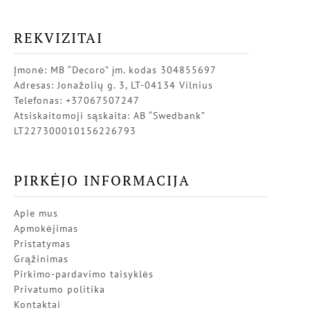
REKVIZITAI
Įmonė: MB “Decoro” įm. kodas 304855697
Adresas: Jonažolių g. 3, LT-04134 Vilnius
Telefonas: +37067507247
Atsiskaitomoji sąskaita: AB “Swedbank”
LT227300010156226793
PIRKĖJO INFORMACIJA
Apie mus
Apmokėjimas
Pristatymas
Grąžinimas
Pirkimo-pardavimo taisyklės
Privatumo politika
Kontaktai