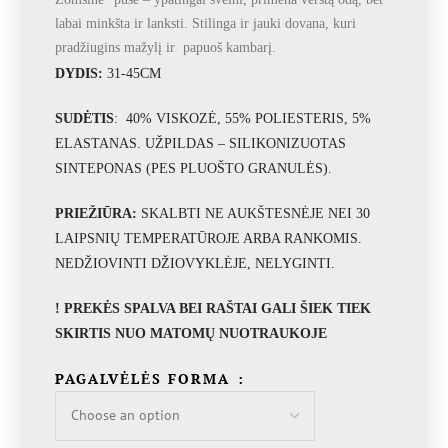
labai minkšta ir lanksti. Stilinga ir jauki dovana, kuri
pradžiugins mažylį ir papuoš kambarį.
DYDIS:
31-45CM
SUDĖTIS
: 40% VISKOZĖ, 55% POLIESTERIS, 5%
ELASTANAS. UŽPILDAS – SILIKONIZUOTAS
SINTEPONAS (PES PLUOŠTO GRANULĖS).
PRIEŽIŪRA:
SKALBTI NE AUKŠTESNĖJE NEI 30
LAIPSNIŲ TEMPERATŪROJE ARBA RANKOMIS.
NEDŽIOVINTI DŽIOVYKLĖJE, NELYGINTI.
! PREKĖS SPALVA BEI RAŠTAI GALI ŠIEK TIEK
SKIRTIS NUO MATOMŲ NUOTRAUKOJE
PAGALVĖLĖS FORMA