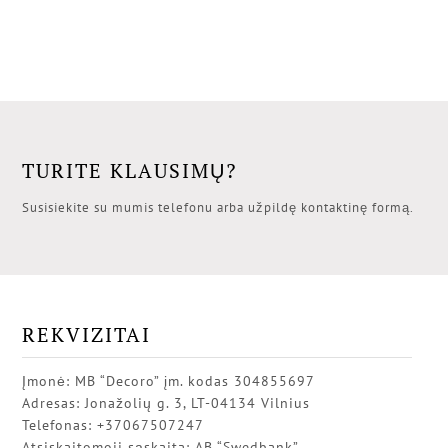
TURITE KLAUSIMŲ?
Susisiekite su mumis telefonu arba užpildę kontaktinę formą.
REKVIZITAI
Įmonė: MB “Decoro” įm. kodas 304855697
Adresas: Jonažolių g. 3, LT-04134 Vilnius
Telefonas: +37067507247
Atsiskaitomoji sąskaita: AB “Swedbank”