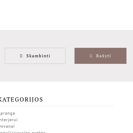
Skambinti
Rašyti
KATEGORIJOS
Apranga
nterjerui
Dovanai
opuliariausios prekės