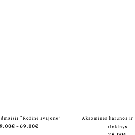
ėdmaišis “Rožinė svajonė”
Aksominės karūnos ir
9.00
€
69.00
€
–
rinkinys
25.00
€