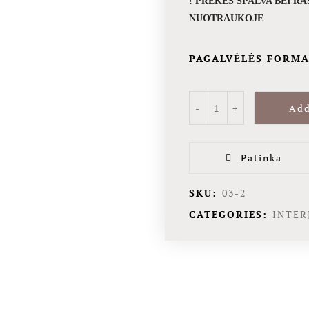
! PREKĖS SPALVA BEI R
NUOTRAUKOJE
PAGALVĖLĖS FORM
Add
Patinka
SKU:
03-2
CATEGORIES:
INTER