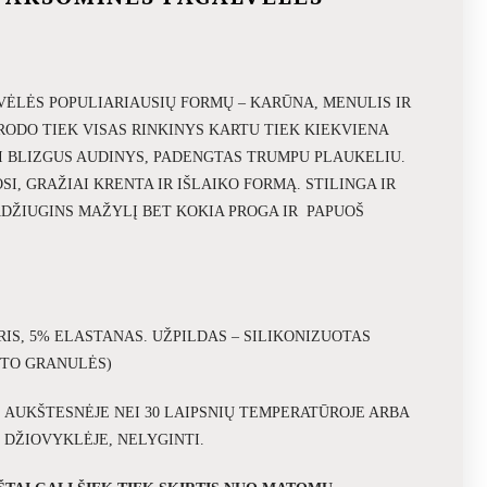
ĖLĖS POPULIARIAUSIŲ FORMŲ – KARŪNA, MENULIS IR
TRODO TIEK VISAS RINKINYS KARTU TIEK KIEKVIENA
AI BLIZGUS AUDINYS, PADENGTAS TRUMPU PLAUKELIU.
I, GRAŽIAI KRENTA IR IŠLAIKO FORMĄ. STILINGA IR
ADŽIUGINS MAŽYLĮ BET KOKIA PROGA IR PAPUOŠ
RIS, 5% ELASTANAS. UŽPILDAS – SILIKONIZUOTAS
ŠTO GRANULĖS)
 AUKŠTESNĖJE NEI 30 LAIPSNIŲ TEMPERATŪROJE ARBA
 DŽIOVYKLĖJE, NELYGINTI.