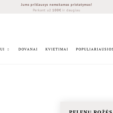
Jums priklausys nemokamas pristatymas!
Perkant už
100€
ir daugiau
INTERJERUI
DOVANAI
KVIETIMAI
POPULIARIAU
UI
DOVANAI
KVIETIMAI
POPULIARIAUSIO
NAUJIENOS
PELENŲ ROŽĖS