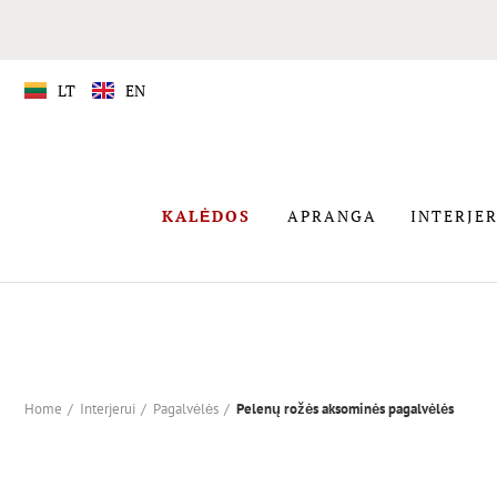
LT
EN
APRANGA
KALĖDOS
APRANGA
INTERJER
KALĖDOS
Home
Interjerui
Pagalvėlės
Pelenų rožės aksominės pagalvėlės