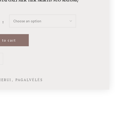
AŠTAI GALI ŠIEK TIEK SKIRTIS NUO MATOMŲ
A
 to cart
JERUI
,
PAGALVĖLĖS