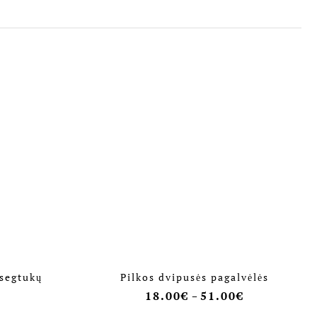
 segtukų
Pilkos dvipusės pagalvėlės
18.00
€
51.00
€
–