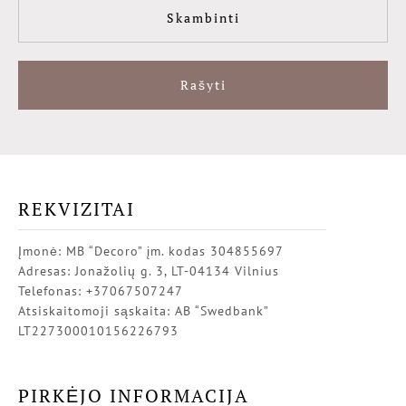
Skambinti
Rašyti
REKVIZITAI
Įmonė: MB “Decoro” įm. kodas 304855697
Adresas: Jonažolių g. 3, LT-04134 Vilnius
Telefonas: +37067507247
Atsiskaitomoji sąskaita: AB “Swedbank”
LT227300010156226793
PIRKĖJO INFORMACIJA