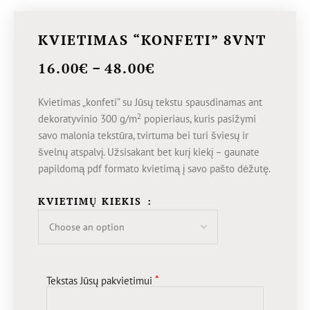
KVIETIMAS “KONFETI” 8VNT
–
16.00
€
48.00
€
Kvietimas „konfeti” su Jūsų tekstu spausdinamas ant
2
dekoratyvinio 300 g/m
popieriaus, kuris pasižymi
savo malonia tekstūra, tvirtuma bei turi šviesų ir
švelnų atspalvį. Užsisakant bet kurį kiekį – gaunate
papildomą pdf formato kvietimą į savo pašto dėžutę.
KVIETIMŲ KIEKIS
*
Tekstas Jūsų pakvietimui