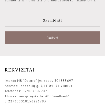
Susisiekite su mumis telefonu arba užpildę kontaktinę formą.
Skambinti
Rašyti
REKVIZITAI
Įmonė: MB “Decoro” įm. kodas 304855697
Adresas: Jonažolių g. 3, LT-04134 Vilnius
Telefonas: +37067507247
Atsiskaitomoji sąskaita: AB “Swedbank”
LT227300010156226793