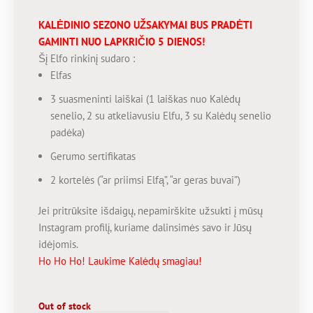
KALĖDINIO SEZONO UŽSAKYMAI BUS PRADĖTI
GAMINTI NUO LAPKRIČIO 5 DIENOS!
Šį Elfo rinkinį sudaro :
Elfas
3 suasmeninti laiškai (1 laiškas nuo Kalėdų
senelio, 2 su atkeliavusiu Elfu, 3 su Kalėdų senelio
padėka)
Gerumo sertifikatas
2 kortelės (“ar priimsi Elfą”, “ar geras buvai”)
Jei pritrūksite išdaigų, nepamirškite užsukti į mūsų
Instagram profilį, kuriame dalinsimės savo ir Jūsų
idėjomis.
Ho Ho Ho! Laukime Kalėdų smagiau!
Out of stock