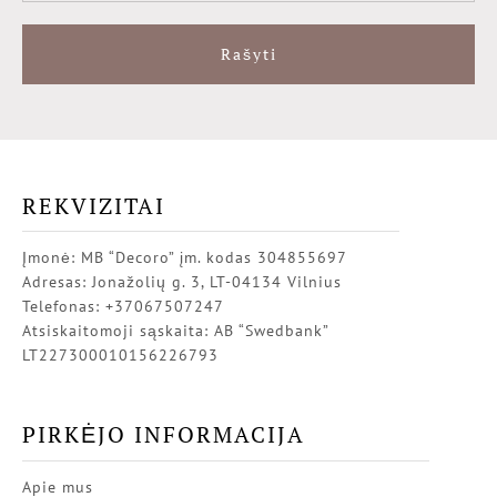
Rašyti
REKVIZITAI
Įmonė: MB “Decoro” įm. kodas 304855697
Adresas: Jonažolių g. 3, LT-04134 Vilnius
Telefonas: +37067507247
Atsiskaitomoji sąskaita: AB “Swedbank”
LT227300010156226793
PIRKĖJO INFORMACIJA
Apie mus