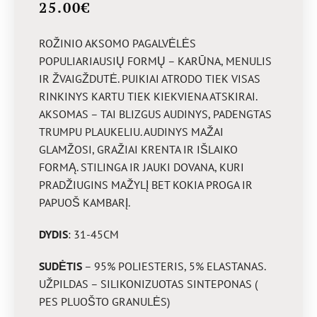
25.00
€
ROŽINIO AKSOMO PAGALVĖLĖS
POPULIARIAUSIŲ FORMŲ – KARŪNA, MENULIS
IR ŽVAIGŽDUTĖ. PUIKIAI ATRODO TIEK VISAS
RINKINYS KARTU TIEK KIEKVIENA ATSKIRAI.
AKSOMAS – TAI BLIZGUS AUDINYS, PADENGTAS
TRUMPU PLAUKELIU. AUDINYS MAŽAI
GLAMŽOSI, GRAŽIAI KRENTA IR IŠLAIKO
FORMĄ. STILINGA IR JAUKI DOVANA, KURI
PRADŽIUGINS MAŽYLĮ BET KOKIA PROGA IR
PAPUOŠ KAMBARĮ.
DYDIS
: 31-45CM
SUDĖTIS
– 95% POLIESTERIS, 5% ELASTANAS.
UŽPILDAS – SILIKONIZUOTAS SINTEPONAS (
PES PLUOŠTO GRANULĖS)