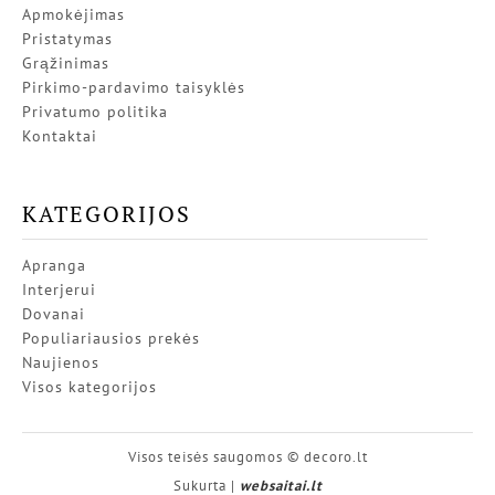
Apmokėjimas
Pristatymas
Grąžinimas
Pirkimo-pardavimo taisyklės
Privatumo politika
Kontaktai
KATEGORIJOS
Apranga
Interjerui
Dovanai
Populiariausios prekės
Naujienos
Visos kategorijos
Visos teisės saugomos © decoro.lt
Sukurta |
websaitai.lt