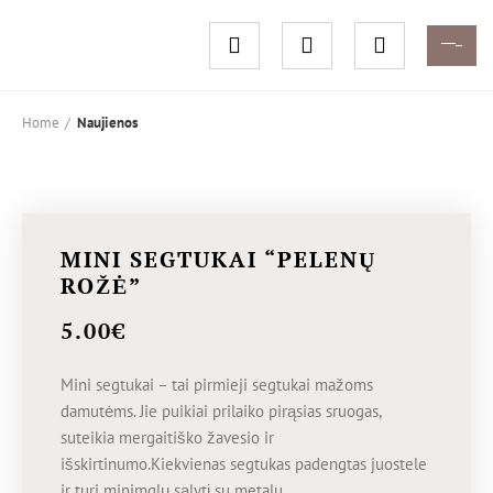
Home
Naujienos
MINI SEGTUKAI “PELENŲ
ROŽĖ”
5.00
€
Mini segtukai – tai pirmieji segtukai mažoms
damutėms. Jie puikiai prilaiko pirąsias sruogas,
suteikia mergaitiško žavesio ir
išskirtinumo.Kiekvienas segtukas padengtas juostele
ir turi minimqlų sąlytį su metalu.