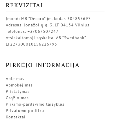
REKVIZITAI
Įmonė: MB “Decoro” įm. kodas 304855697
Adresas: Jonažolių g. 3, LT-04134 Vilnius
Telefonas: +37067507247
Atsiskaitomoji sąskaita: AB “Swedbank”
LT227300010156226793
PIRKĖJO INFORMACIJA
Apie mus
Apmokėjimas
Pristatymas
Grąžinimas
Pirkimo-pardavimo taisyklės
Privatumo politika
Kontaktai