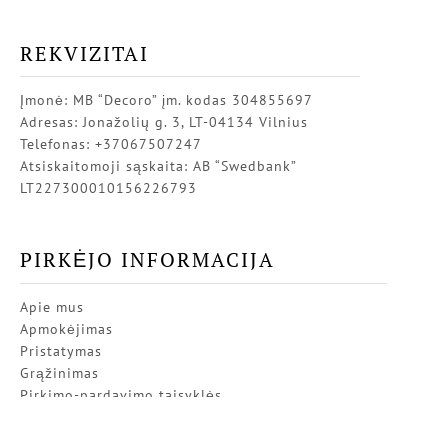
REKVIZITAI
Įmonė: MB “Decoro” įm. kodas 304855697
Adresas: Jonažolių g. 3, LT-04134 Vilnius
Telefonas: +37067507247
Atsiskaitomoji sąskaita: AB “Swedbank”
LT227300010156226793
PIRKĖJO INFORMACIJA
Apie mus
Apmokėjimas
Pristatymas
Grąžinimas
Pirkimo-pardavimo taisyklės
Privatumo politika
Kontaktai