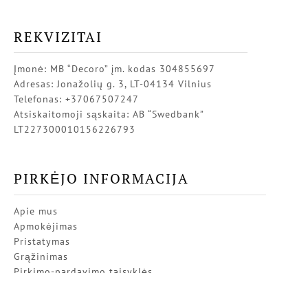
REKVIZITAI
Įmonė: MB “Decoro” įm. kodas 304855697
Adresas: Jonažolių g. 3, LT-04134 Vilnius
Telefonas: +37067507247
Atsiskaitomoji sąskaita: AB “Swedbank”
LT227300010156226793
PIRKĖJO INFORMACIJA
Apie mus
Apmokėjimas
Pristatymas
Grąžinimas
Pirkimo-pardavimo taisyklės
Privatumo politika
Kontaktai