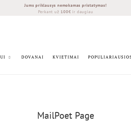
Jums priklausys nemokamas pristatymas!
Perkant už
100€
ir daugiau
INTERJERUI
DOVANAI
KVIETIMAI
POPULIARIAU
UI
DOVANAI
KVIETIMAI
POPULIARIAUSIO
NAUJIENOS
MailPoet Page